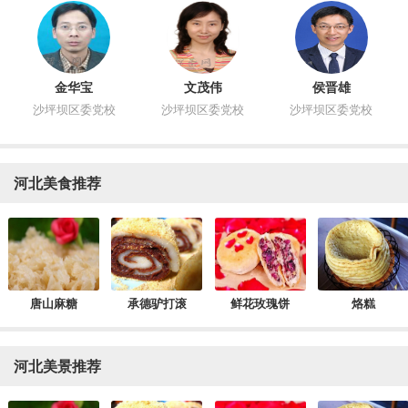
金华宝
文茂伟
侯晋雄
沙坪坝区委党校
沙坪坝区委党校
沙坪坝区委党校
河北美食推荐
唐山麻糖
承德驴打滚
鲜花玫瑰饼
烙糕
河北美景推荐