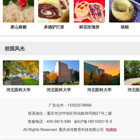
唐山麻糖
承德驴打滚
鲜花玫瑰饼
烙糕
校园风光
河北医科大学
河北医科大学
河北医科大学
河北医
广告合作：15502378999
联系地址：重庆市沙坪坝区劳动路38号附27号二楼
客服电话：400-0815-589
渝ICP备18010001号-5
All Rights Reserved 重庆卓培教育科技有限公司
电脑版